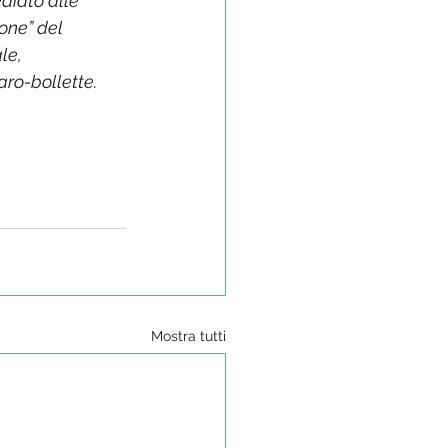
diato alle 
one” del 
le, 
aro-bollette.
Mostra tutti