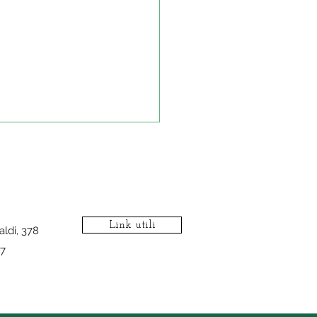
Link utili
aldi, 378
7
tolevuote consumatori
azza contro il carovita