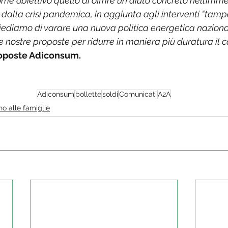
me obiettivo quello di offrire un aiuto concreto nell’imme
 dalla crisi pandemica, in aggiunta agli interventi “tamp
iediamo di varare una nuova politica energetica naziona
nostre proposte per ridurre in maniera più duratura il c
roposte Adiconsum.
Adiconsum
bollette
soldi
Comunicati
A2A
o alle famiglie