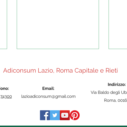
Adiconsum Lazio, Roma Capitale e Rieti
Indirizzo:
fono:
Email
:
Via Baldo degli Ub
674300
lazioadiconsum@gmail.com
Roma, 0016
Fondo Prima Casa - Le
#Pen
proposte di Adiconsum al
in pi
Governo