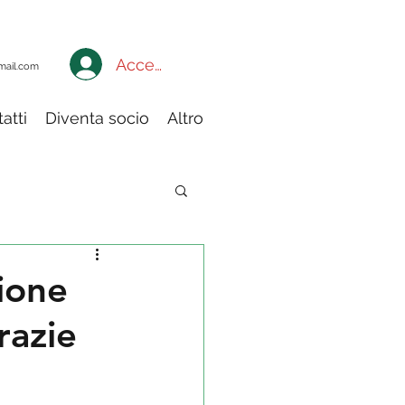
Accedi a My Adiconsum
mail.com
atti
Diventa socio
Altro
ia
zione
razie