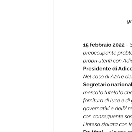
gr
15 febbraio 2022
 – 
preoccupante problem
propri utenti con Ad
Presidente di Adi
Nel caso di A2A e 
Segretario nazion
mercato tutelato che 
fornitura di luce e d
governativi e dell’Are
con conseguente sosp
L’intesa siglata con 