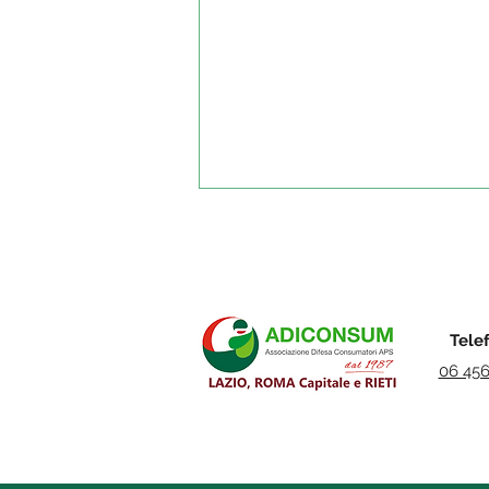
Tele
06 45
Fondo Indennizzo
Risparmiatori