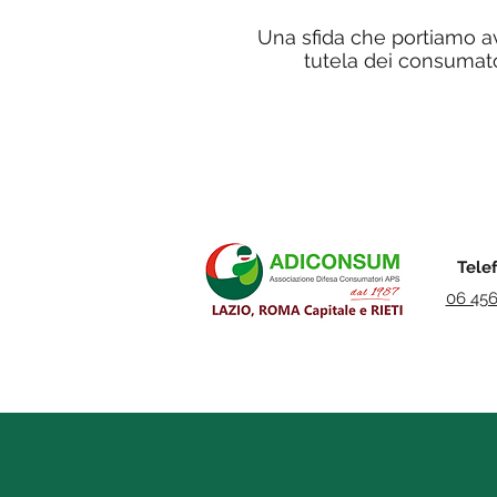
Una sfida che portiamo av
tutela dei consumato
Tele
06 45