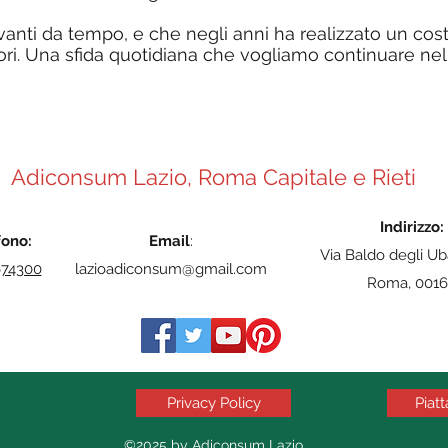
anti da tempo, e che negli anni ha realizzato un cos
ri. Una sfida quotidiana che vogliamo continuare nel
Adiconsum Lazio, Roma Capitale e Rieti
Indirizzo:
fono:
Email
:
Via Baldo degli Ub
674300
lazioadiconsum@gmail.com
Roma, 0016
Privacy Policy
Piat
©2025 by Adiconsum Lazio