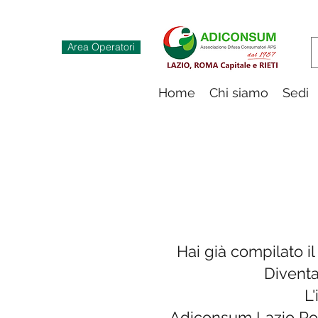
Area Operatori
Home
Chi siamo
Sedi
DI
Hai già compilato i
Diventa
L'
Adiconsum Lazio Roma