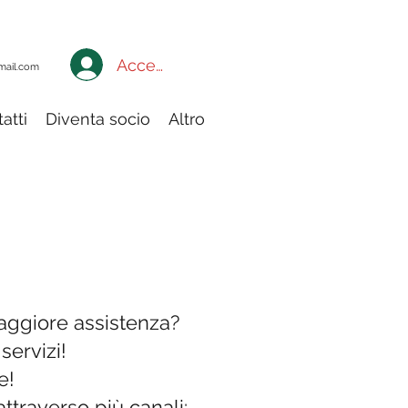
Accedi a My Adiconsum
mail.com
atti
Diventa socio
Altro
CIO
maggiore assistenza?
servizi!
e!
ttraverso più canali: