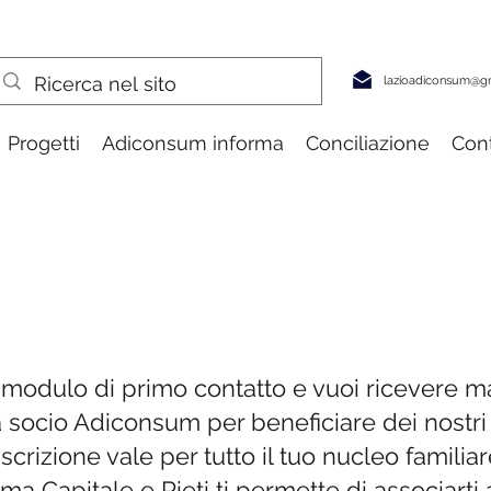
lazioadiconsum@g
Progetti
Adiconsum informa
Conciliazione
Cont
VENTA SO
l modulo di primo contatto e vuoi ricevere 
 socio Adiconsum per beneficiare dei nostri 
iscrizione vale per tutto il tuo nucleo familiar
 Capitale e Rieti ti permette di associarti a