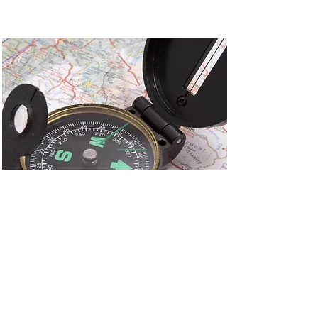
Adiconsum Rieti
Piazza Guglielmo Oberdan, 21,
Rieti RI, Italia
Orari e indicazioni