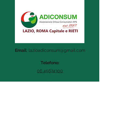
Email
:
lazioadiconsum@gmail.com
Telefono:
06 45674300
Indirizzo:
Via Baldo degli Ubaldi, 378
Roma, 00167
Link utili
©2025 by Adiconsum Lazio