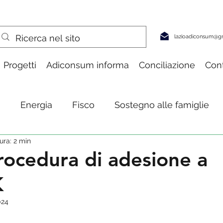
lazioadiconsum@g
Progetti
Adiconsum informa
Conciliazione
Cont
a
Energia
Fisco
Sostegno alle famiglie
ura: 2 min
pesa & consumi
Turismo
Salute
Tecnolog
ocedura di adesione a
K
024