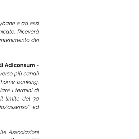
sybank e ad essi 
cate. Riceverà 
ntenimento dei 
 di Adiconsum
 - 
verso più canali 
’home banking, 
are i termini di 
 limite del 30 
io/assenso” ed 
le Associazioni 