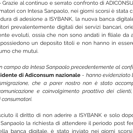
- 
Grazie al continuo e serrato confronto di ADICONSUM
atori con Intesa Sanpaolo, nei giorni scorsi è stata
dura di adesione a ISYBANK, la nuova banca digitale 
uitori prevalentemente digitali dei servizi bancari, ori
nte evoluti, ossia che non sono andati in filiale da 
ossiedono un deposito titoli e non hanno in essere p
sumo che mutui.
in campo da Intesa Sanpaolo precedentemente al conf
sidente di Adiconsum nazionale
 - 
hanno evidenziato l
asmigrazione, che a parer nostro non è stato accom
comunicazione e coinvolgimento proattivo dei clienti,
i consumatori.
osciuto il diritto di non aderire a ISYBANK e solo do
anpaolo la richiesta di attendere il periodo post feri
della banca digitale, è stato inviato nei giorni scorsi