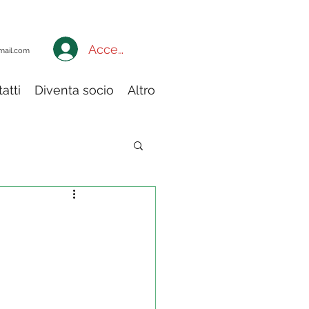
Accedi a My Adiconsum
mail.com
atti
Diventa socio
Altro
ia