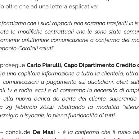
oltre che ad una lettera esplicativa:
informiamo che i suoi rapporti non saranno trasferiti in I
ate le modifiche contrattuali che le sono state comuni
amente un’ulteriore comunicazione a conferma del ma
npaolo. Cordiali saluti
”.
 prosegue 
Carlo Piarulli, Capo Dipartimento Credito
re una capillare informazione a tutta la clientela, attra
 comunicazioni a pagamento sui quotidiani, alert sull
li tv e radio, ecc.) e al contempo la necessità di ampli
ne alla nuova banca da parte del cliente, superando il
a 29 febbraio 2024), ribaltando la modalità “silenz
asmigra a Isybank, la piena funzionalità di tutti.
 – conclude 
De Masi
 - 
è la conferma che il ruolo del