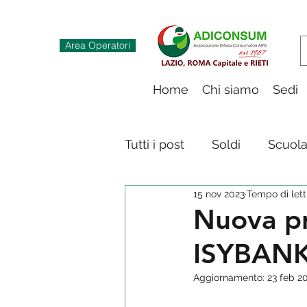
Area Operatori
Home
Chi siamo
Sedi
Tutti i post
Soldi
Scuol
15 nov 2023
Tempo di lett
Innovazione digitale
S
Nuova pr
ISYBAN
Aggiornamento:
23 feb 2