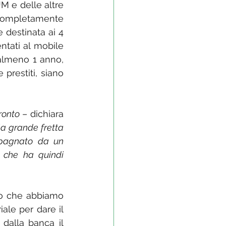
 e delle altre 
 completamente 
destinata ai 4 
entati al mobile 
almeno 1 anno, 
restiti, siano 
ronto
 – dichiara 
a grande fretta 
pagnato da un 
 che ha quindi 
po che abbiamo 
ale per dare il 
 dalla banca il 