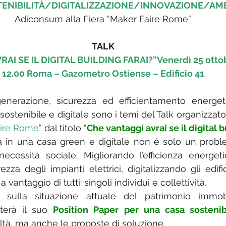
ENIBILITÀ/DIGITALIZZAZIONE/INNOVAZIONE/AMB
Adiconsum alla Fiera “Maker Faire Rome”
TALK
AI SE IL DIGITAL BUILDING FARAI?”Venerdì 25 ottob
12.00 Roma – Gazometro Ostiense – Edificio 41
igenerazione, sicurezza ed efficientamento energetico
e sostenibile e digitale sono i temi del Talk organizzato
ire Rome
” dal titolo “
Che vantaggi avrai se il digital b
a in una casa green e digitale non è solo un proble
ecessità sociale. Migliorando l’efficienza energeti
zza degli impianti elettrici, digitalizzando gli edifi
vantaggio di tutti: singoli individui e collettività.
 sulla situazione attuale del patrimonio immobili
erà il suo 
Position Paper per una casa sostenib
oltà, ma anche le proposte di soluzione.