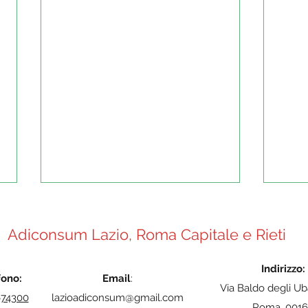
Adiconsum Lazio, Roma Capitale e Rieti
Indirizzo:
fono:
Email
:
Via Baldo degli Ub
674300
lazioadiconsum@gmail.com
Roma, 0016