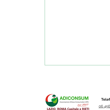
Tele
06 45