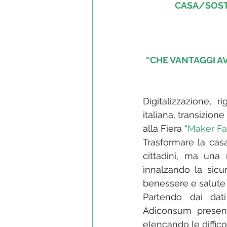
CASA/SOST
“CHE VANTAGGI AVR
Digitalizzazione, r
italiana, transizion
alla Fiera “
Maker Fa
Trasformare la cas
cittadini, ma una n
innalzando la sicure
benessere e salute a 
Partendo dai dati
Adiconsum present
elencando le diffic