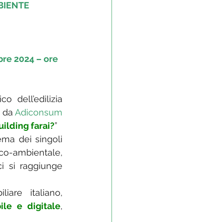
IENTE 
re 2024 – ore 
 dell’edilizia 
 da 
Adiconsum
uilding farai?
”
ma dei singoli 
co-ambientale, 
ci si raggiunge 
are italiano, 
ile e digitale
, 