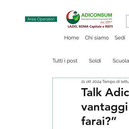
Area Operatori
Home
Chi siamo
Sedi
Tutti i post
Soldi
Scuol
21 ott 2024
Tempo di lettu
Innovazione digitale
S
Talk Adi
vantaggi 
farai?”