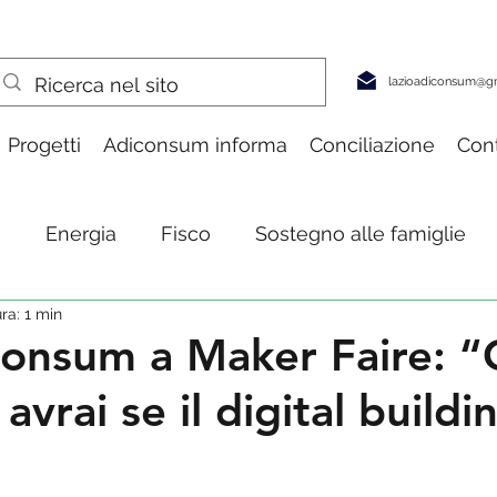
lazioadiconsum@g
Progetti
Adiconsum informa
Conciliazione
Cont
a
Energia
Fisco
Sostegno alle famiglie
ra: 1 min
pesa & consumi
Turismo
Salute
Tecnolog
consum a Maker Faire: 
avrai se il digital buildi