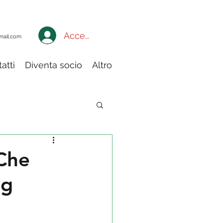
Accedi a My Adiconsum
mail.com
atti
Diventa socio
Altro
ia
“Che
ng