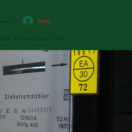
Accedi a My Adiconsum
mail.com
atti
Diventa socio
Altro