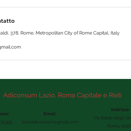
ntatto
aldi, 378, Rome, Metropolitan City of Rome Capital, Italy
gmail.com
Adiconsum Lazio, Roma Capitale e Rieti
Indirizzo:
fono:
Email
:
Via Baldo degli Ub
674300
lazioadiconsum@gmail.com
Roma, 0016