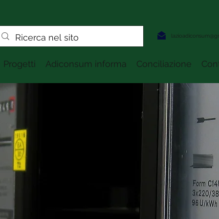
lazioadiconsum@g
Progetti
Adiconsum informa
Conciliazione
Cont