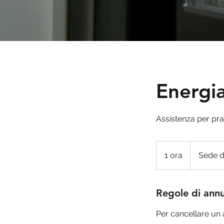
Energi
Assistenza per pr
1 ora
1
Sede d
o
r
Regole di ann
Per cancellare un 