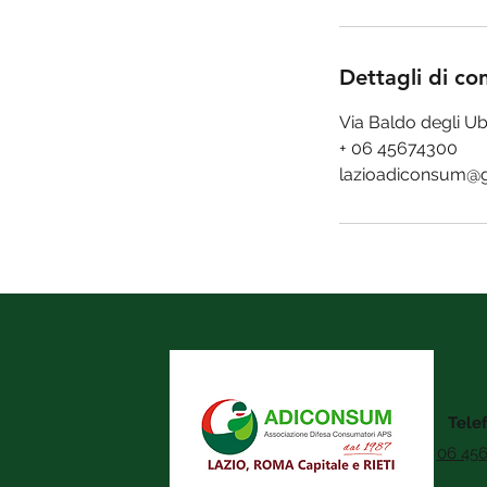
Dettagli di co
Via Baldo degli Ub
+ 06 45674300
lazioadiconsum@
Tele
06 45