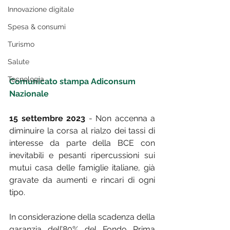
Innovazione digitale
Spesa & consumi
Turismo
Salute
Tecnologia
Comunicato stampa Adiconsum 
Nazionale
15 settembre 2023
 - Non accenna a 
diminuire la corsa al rialzo dei tassi di 
interesse da parte della BCE con 
inevitabili e pesanti ripercussioni sui 
mutui casa delle famiglie italiane, già 
gravate da aumenti e rincari di ogni 
tipo.
In considerazione della scadenza della 
garanzia dell’80% del Fondo Prima 