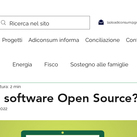
lazioadiconsum@g
Progetti
Adiconsum informa
Conciliazione
Cont
a
Energia
Fisco
Sostegno alle famiglie
tura: 2 min
pesa & consumi
Turismo
Salute
Tecnolog
i software Open Source
2022