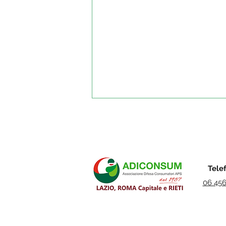
Tele
06 45
Metaverso, quanto ne sai?