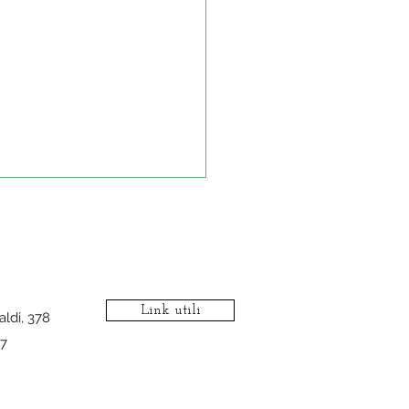
Link utili
aldi, 378
7
rial: utilizzare immagini
e da web