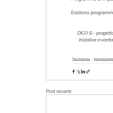
Esistono programmi 
DICO Sì - progett
Iniziative a vant
Tecnologia
Innovazione
Post recenti