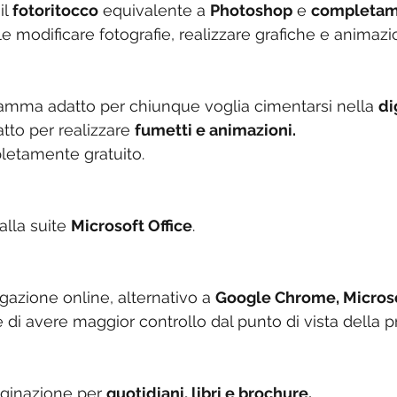
l 
fotoritocco
 equivalente a 
Photoshop
 e 
completame
 modificare fotografie, realizzare grafiche e animazi
gramma adatto per chiunque voglia cimentarsi nella 
di
tto per realizzare 
fumetti e animazioni.
letamente gratuito.
alla suite 
Microsoft Office
.
igazione online, alternativo a 
Google Chrome, Microso
di avere maggior controllo dal punto di vista della pr
ginazione per 
quotidiani, libri e brochure.