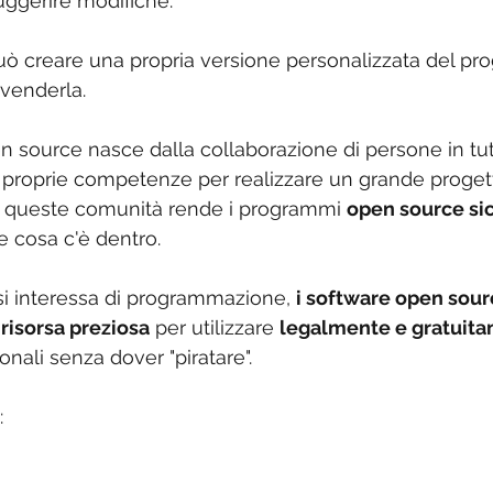
ggerire modifiche.
 può creare una propria versione personalizzata del pr
ivenderla.
source nasce dalla collaborazione di persone in tut
 proprie competenze per realizzare un grande proget
di queste comunità rende i programmi 
open source sic
e cosa c'è dentro.
i interessa di programmazione, 
i software open sour
risorsa preziosa
 per utilizzare 
legalmente e gratuit
nali senza dover "piratare".
: