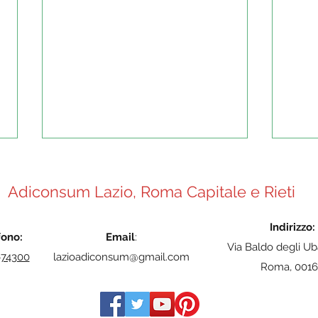
Adiconsum Lazio, Roma Capitale e Rieti
Indirizzo:
fono:
Email
:
Cosa sono le GIF?
Via Baldo degli Ub
674300
lazioadiconsum@gmail.com
Roma, 0016
Tuto
pres