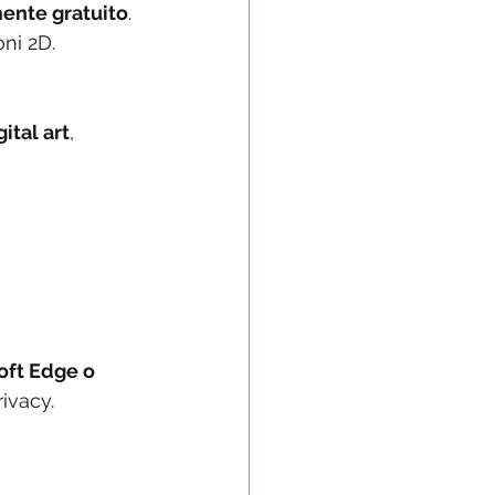
nte gratuito
.
oni 2D.
gital art
, 
ft Edge o 
ivacy.