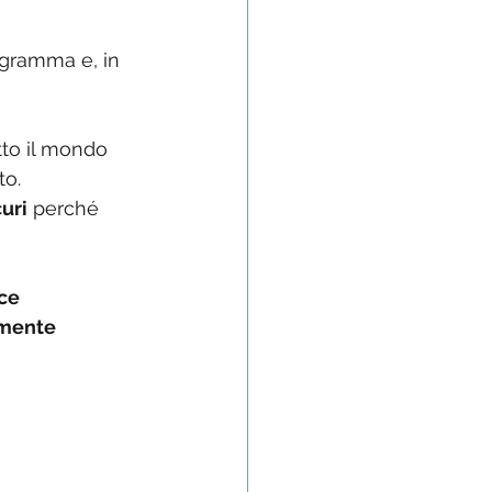
ogramma e, in 
to il mondo 
to.
uri
 perché 
ce 
amente