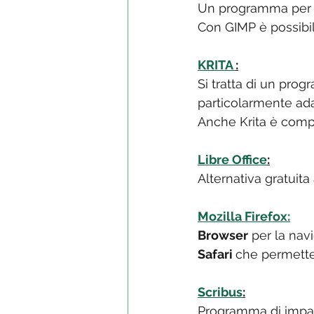
Un programma per i
Con GIMP è possibile
KRITA 
:
Si tratta di un pro
particolarmente ada
Anche Krita è comp
Libre Office
:
Alternativa gratuita 
Mozilla Firefox:
Browser
 per la nav
Safari 
che permette 
Scribus
:
Programma di impa