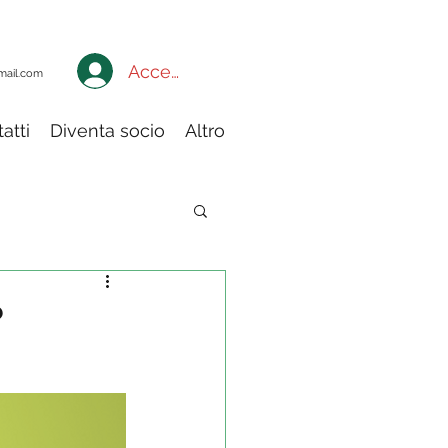
Accedi a My Adiconsum
mail.com
atti
Diventa socio
Altro
ia
?