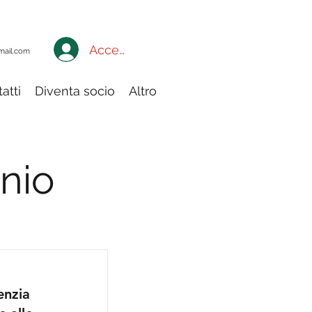
Accedi a My Adiconsum
mail.com
atti
Diventa socio
Altro
nio
enzia