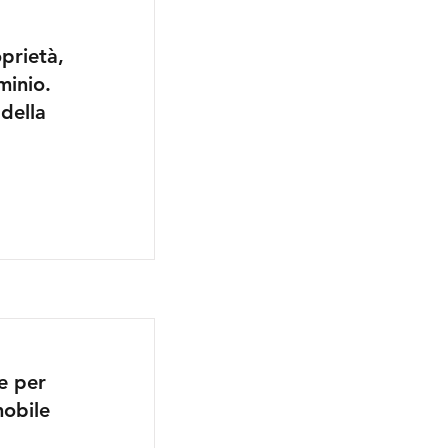
oprietà,
minio.
della
ne per
mobile